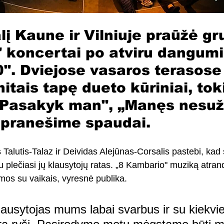
lį Kaune ir Vilniuje praūžė gr
koncertai po atviru dangumi
0". Dviejose vasaros terasose
tais tapę dueto kūriniai, tok
„Pasakyk man", „Manęs nesuža
 pranešime spaudai.
 Talutis-Talaz ir Deividas Alejūnas-Corsalis pastebi, kad
 plečiasi jų klausytojų ratas. „8 Kambario" muziką atrand
eimos su vaikais, vyresnė publika. 
lausytojas mums labai svarbus ir su kiekvi