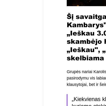
Šį savaitga
Kambarys" 
„Ieškau 3.
skambėjo hi
„Ieškau", 
skelbiama
Grupės nariai Karolis
pasirodymu vis labiau
klausytojai, bet ir š
„Kiekvienas k