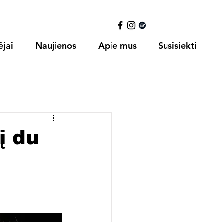
ėjai
Naujienos
Apie mus
Susisiekti
į du