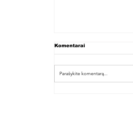
Komentarai
Parašykite komentarą...
Naują klipą pristatantis
„8 Kambarys” – apie
koncertų ilgesį ir ryžtą
nepasiduoti slogiais
laikais
HYPE