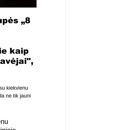
upės „8 
 
 
ie kaip 
vėjai", 
 su kiekvienu 
a ne tik jauni 
enu 