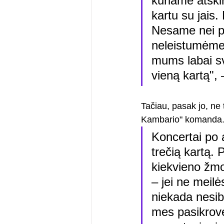
kuriame atski
kartu su jais
Nesame nei pa
neleistumėme
mums labai sv
vieną kartą",
Tačiau, pasak jo, ne t
Kambario" komanda. 
Koncertai po 
trečią kartą.
kiekvieno žm
– jei ne meilė
niekada nesiba
mes pasikrovė