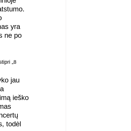
nioje 
atstumo. 
o 
as yra 
s ne po 
tipri „8 
yko jau 
a 
imą ieško 
imas 
ncertų 
, todėl 