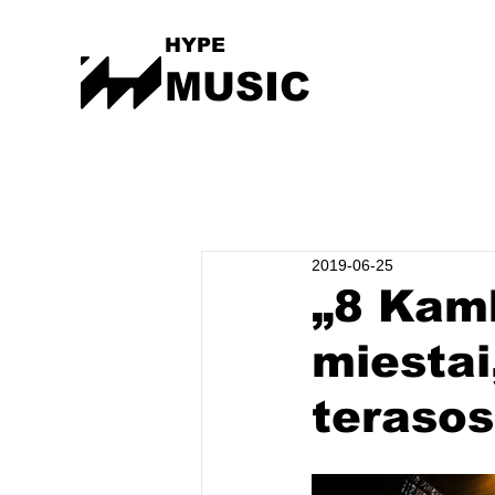
HYPE
MUSIC
2019-06-25
„8 Kamb
miestai
terasos