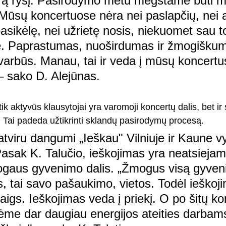
rą ryšį. Pasirodymo metu mėgstame būti mi
. Mūsų koncertuose nėra nei paslapčių, nei 
sikėlę, nei užrietę nosis, niekuomet sau t
. Paprastumas, nuoširdumas ir žmogiškum
arbūs. Manau, tai ir veda į mūsų koncertu
 – sako D. Alejūnas.
ik aktyvūs klausytojai yra varomoji koncertų dalis, bet ir s
Tai padeda užtikrinti sklandų pasirodymų procesą.
atviru dangumi „Ieškau" Vilniuje ir Kaune v
 Pasak K. Talučio, ieškojimas yra neatsiejam
ogaus gyvenimo dalis. „Žmogus visą gyven
s, tai savo pašaukimo, vietos. Todėl ieškoj
igs. Ieškojimas veda į priekį. O po šitų ko
me dar daugiau energijos ateities darbams