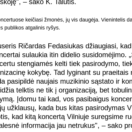
škoję", – sako K. Talutis.
ncertuose keičiasi žmonės, jų vis daugėja. Vienintelis da
us publikos atgalinis ryšys.
seris Ričardas Fedasiukas džiaugiasi, kad
certai sulaukia itin didelio susidomėjimo. 
certu stengiamės kelti tiek pasirodymo, tie
nizacinę kokybę. Tad lyginant su praeitais 
pasipildė naujais muzikinio sąstato ir k
idžia telktis ne tik į organizaciją, bet tobulint
ldymą. Įdomu tai kad, vos pasibaigus koncer
 užklausų, kada bus kitas pasirodymas Vil
is, kad kitą koncertą Vilniuje suregsime ru
alesnė informacija jau netrukus", – sako pr