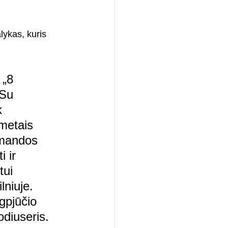
lykas, kuris 
 „8 
„Su 
k 
metais 
omandos 
i ir 
tui 
niuje. 
gpjūčio 
odiuseris.