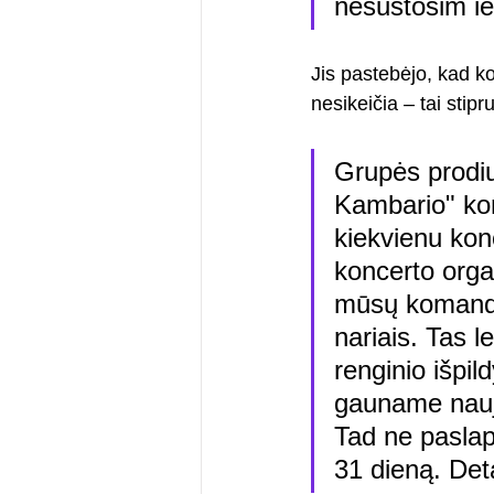
nesustosim ie
Jis pastebėjo, kad ko
nesikeičia – tai stipr
Grupės prodiu
Kambario" kon
kiekvienu kon
koncerto orga
mūsų komanda 
nariais. Tas le
renginio išpi
gauname naujų
Tad ne paslapt
31 dieną. Det