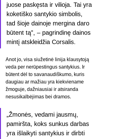
juose paskęsta ir vilioja. Tai yra 
koketiško santykio simbolis, 
tad šioje dainoje mergina daro 
būtent tą”, – pagrindinę dainos 
mintį atskleidžia Corsalis.
Anot jo, visa siužetinė linija klausytoją 
veda per nerūpestingus santykius. Ir 
būtent dėl to savanaudiškumo, kuris 
daugiau ar mažiau yra kiekviename 
žmoguje, dažniausiai ir atsiranda 
nesusikalbėjimas bei dramos.
„Žmonės, vedami jausmų, 
pamiršta, koks sunkus darbas 
yra išlaikyti santykius ir dirbti 