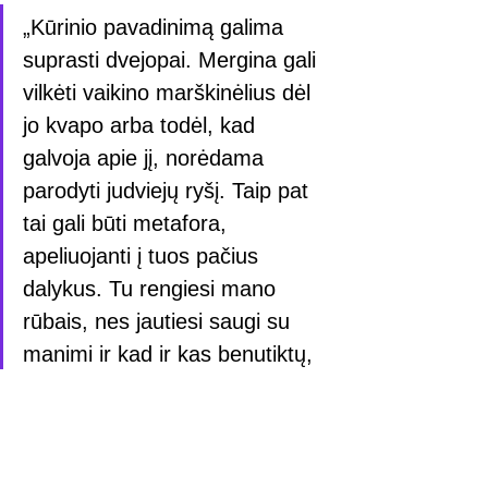
„Kūrinio pavadinimą galima 
suprasti dvejopai. Mergina gali 
vilkėti vaikino marškinėlius dėl 
jo kvapo arba todėl, kad 
galvoja apie jį, norėdama 
parodyti judviejų ryšį. Taip pat 
tai gali būti metafora, 
apeliuojanti į tuos pačius 
dalykus. Tu rengiesi mano 
rūbais, nes jautiesi saugi su 
manimi ir kad ir kas benutiktų, 
renkiesi kelią kartu”, – sako 
Talaz.
Kūrinį „Rengeisi mano rūbais” su gyvo 
garso grupe bus galima išgirsti 