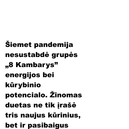
Šiemet pandemija 
nesustabdė grupės 
„8 Kambarys” 
energijos bei 
kūrybinio 
potencialo. Žinomas 
duetas ne tik įrašė 
tris naujus kūrinius, 
bet ir pasibaigus 