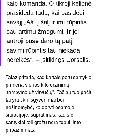
kaip komanda. O tikroji kelionė 
prasideda tada, kai pasidedi 
savajį „Aš” į šalį ir imi rūpintis 
sau artimu žmogumi. Ir jei 
antroji pusė daro tą patį, 
savimi rūpintis tau niekada 
nereikės”, – įsitikinęs Corsalis.
Talaz pritaria, kad kartais porų santykiai 
primena vienas kito erzinimą ir 
„tampymą už virvučių”. Tačiau tuo pačiu 
tai yra tikri išgyvenimai bei 
nežinomybė, ką daryti esamoje 
situacijoje, supratimas, kad šie 
santykiai toli gražu nėra tobuli ir to 
pripažinimas.