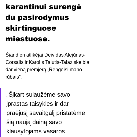
karantinui surengė 
du pasirodymus 
skirtinguose 
miestuose.
Šiandien atlikėjai Deividas Alejūnas-
Corsalis ir Karolis Talutis-Talaz skelbia 
dar vieną premjerą „Rengeisi mano 
rūbais”.
„Šįkart sulaužėme savo 
įprastas taisykles ir dar 
praėjusį savaitgalį pristatėme 
šią naują dainą savo 
klausytojams vasaros 